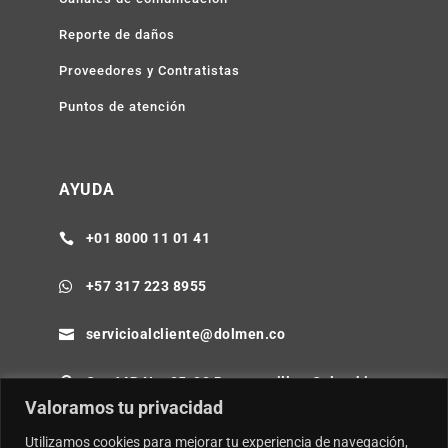
Reporte de daños
Proveedores y Contratistas
Puntos de atención
AYUDA
+01 8000 11 01 41

+57 317 223 8955

servicioalcliente@dolmen.co

Cra 64B No. 85-80 Barranquilla - Colombia

Valoramos tu privacidad
Utilizamos cookies para mejorar tu experiencia de navegación,