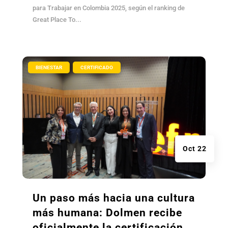
para Trabajar en Colombia 2025, según el ranking de
Great Place To...
|
,
BIENESTAR
CERTIFICADO
Oct 22
Un paso más hacia una cultura
más humana: Dolmen recibe
oficialmente la certificación