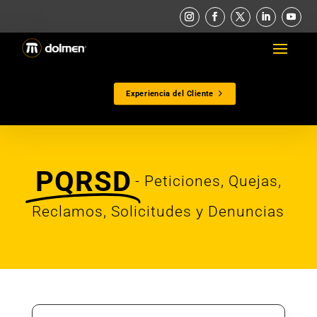
Experiencia del Cliente
PQRSD
- Peticiones, Quejas,
Reclamos, Solicitudes y Denuncias