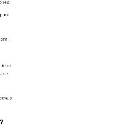
iones.
 para
n
oral.
do lo
a se
e
amilia
d?