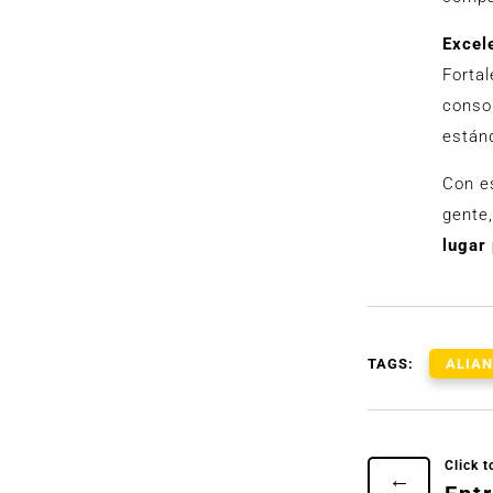
Excel
Forta
consol
están
Con e
gente
lugar 
TAGS:
ALIA
←