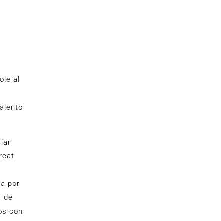
le al
talento
iar
reat
a por
a de
os con