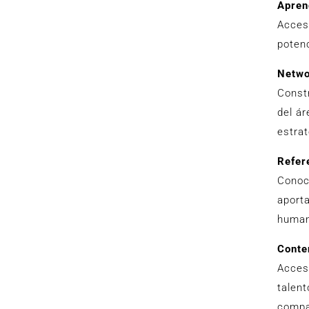
Apren
Acces
potenc
Netwo
Constr
del á
estra
Refer
Conoc
aport
human
Conte
Acceso
talent
compa