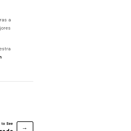
ras a
jores
estra
n
→