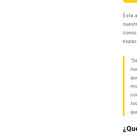
Esta a
nuestr
conoci
espaci
“S
nu
qu
mi
co
to
qu
¿Qué