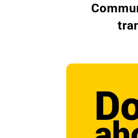
Communi
tra