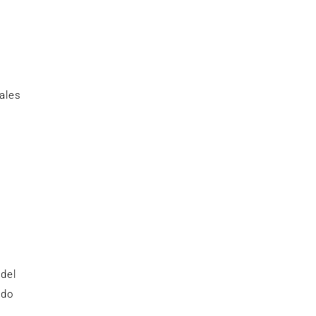
ales
y
 del
ido