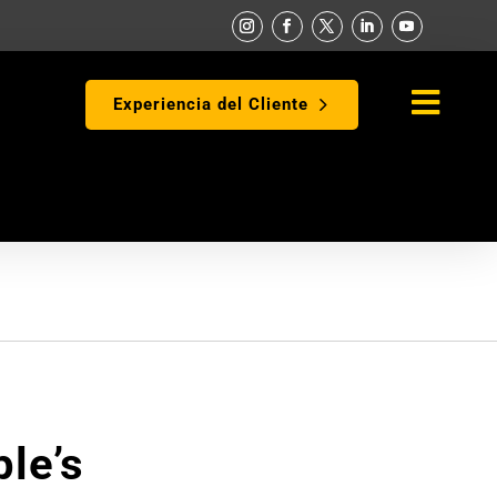

Experiencia del Cliente
le’s