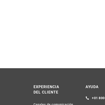
R
EXPERIENCIA
AYUDA
DEL CLIENTE
+01 800

Canales de comunicación