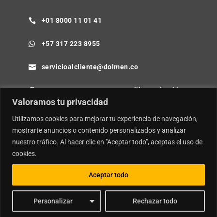
+01 8000 11 01 41

+57 317 223 8955

servicioalcliente@dolmen.co

Cra 64B No. 85-80 Barranquilla - Colombia

Valoramos tu privacidad
Utilizamos cookies para mejorar tu experiencia de navegación,
mostrarte anuncios o contenido personalizados y analizar
nuestro tráfico. Al hacer clic en "Aceptar todo", aceptas el uso de
© Copyright
Dolmen SA.
| Desarrollador por
Ideamosweb
.
cookies.
Política de Privacidad y Tratamiento de Datos Personales
Política de Seguridad de la Información e Inteligencia Artificial
Aceptar todo
Personalizar
Rechazar todo