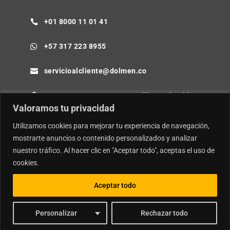
+01 8000 11 01 41

+57 317 223 8955

servicioalcliente@dolmen.co

Cra 64B No. 85-80 Barranquilla - Colombia

Valoramos tu privacidad
Utilizamos cookies para mejorar tu experiencia de navegación,
mostrarte anuncios o contenido personalizados y analizar
nuestro tráfico. Al hacer clic en "Aceptar todo", aceptas el uso de
© Copyright
Dolmen SA.
| Desarrollador por
Ideamosweb
.
cookies.
Política de Privacidad y Tratamiento de Datos Personales
Política de Seguridad de la Información e Inteligencia Artificial
Aceptar todo
Personalizar
Rechazar todo