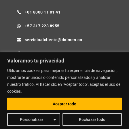
+01 8000 11 01 41

+57 317 223 8955

servicioalcliente@dolmen.co

Cra 64B No. 85-80 Barranquilla - Colombia

Valoramos tu privacidad
Utilizamos cookies para mejorar tu experiencia de navegación,
mostrarte anuncios o contenido personalizados y analizar
nuestro tráfico. Al hacer clic en "Aceptar todo", aceptas el uso de
© Copyright
Dolmen SA.
| Desarrollador por
Ideamosweb
.
cookies.
Política de Privacidad y Tratamiento de Datos Personales
Política de Seguridad de la Información e Inteligencia Artificial
Aceptar todo
Personalizar
Rechazar todo