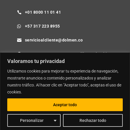
+01 8000 11 01 41

+57 317 223 8955

servicioalcliente@dolmen.co

Cra 64B No. 85-80 Barranquilla - Colombia

Valoramos tu privacidad
Utilizamos cookies para mejorar tu experiencia de navegación,
mostrarte anuncios o contenido personalizados y analizar
nuestro tráfico. Al hacer clic en "Aceptar todo", aceptas el uso de
© Copyright
Dolmen SA.
| Desarrollador por
Ideamosweb
.
cookies.
Política de Privacidad y Tratamiento de Datos Personales
Política de Seguridad de la Información e Inteligencia Artificial
Aceptar todo
Personalizar
Rechazar todo