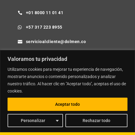
+01 8000 11 01 41

+57 317 223 8955

servicioalcliente@dolmen.co

Cra 64B No. 85-80 Barranquilla - Colombia

Valoramos tu privacidad
Utilizamos cookies para mejorar tu experiencia de navegación,
mostrarte anuncios o contenido personalizados y analizar
nuestro tráfico. Al hacer clic en "Aceptar todo", aceptas el uso de
© Copyright
Dolmen SA.
| Desarrollador por
Ideamosweb
.
cookies.
Política de Privacidad y Tratamiento de Datos Personales
Aceptar todo
Política de Seguridad de la Información e Inteligencia Artificial
Personalizar
Rechazar todo