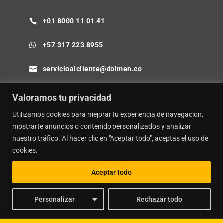
+01 8000 11 01 41

+57 317 223 8955

servicioalcliente@dolmen.co

Cra 64B No. 85-80 Barranquilla - Colombia

Valoramos tu privacidad
Utilizamos cookies para mejorar tu experiencia de navegación,
mostrarte anuncios o contenido personalizados y analizar
nuestro tráfico. Al hacer clic en "Aceptar todo", aceptas el uso de
© Copyright
Dolmen SA.
| Desarrollador por
Ideamosweb
.
cookies.
Política de Privacidad y Tratamiento de Datos Personales
Aceptar todo
Política de Seguridad de la Información e Inteligencia Artificial
Personalizar
Rechazar todo