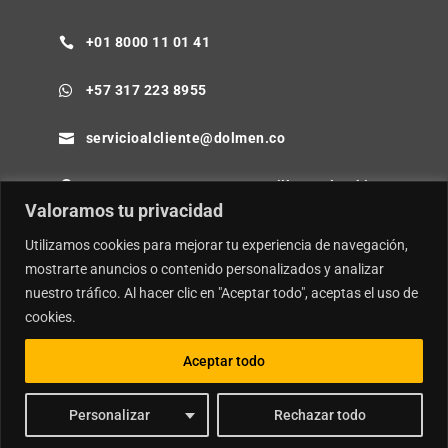
+01 8000 11 01 41

+57 317 223 8955

servicioalcliente@dolmen.co

Cra 64B No. 85-80 Barranquilla - Colombia

Valoramos tu privacidad
Utilizamos cookies para mejorar tu experiencia de navegación,
mostrarte anuncios o contenido personalizados y analizar
nuestro tráfico. Al hacer clic en "Aceptar todo", aceptas el uso de
© Copyright
Dolmen SA.
| Desarrollador por
Ideamosweb
.
cookies.
Política de Privacidad y Tratamiento de Datos Personales
Política de Seguridad de la Información e Inteligencia Artificial
Aceptar todo
Personalizar
Rechazar todo