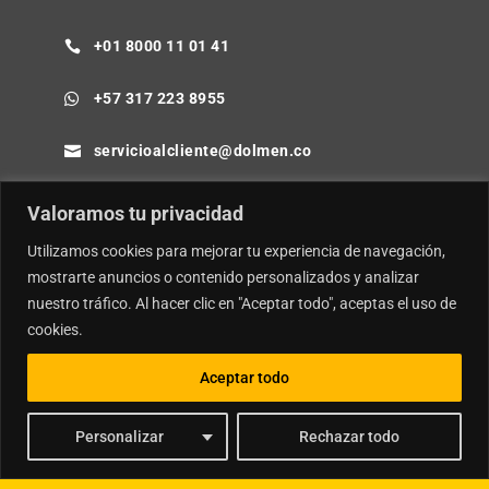
+01 8000 11 01 41

+57 317 223 8955

servicioalcliente@dolmen.co

Cra 64B No. 85-80 Barranquilla - Colombia

Valoramos tu privacidad
Utilizamos cookies para mejorar tu experiencia de navegación,
mostrarte anuncios o contenido personalizados y analizar
nuestro tráfico. Al hacer clic en "Aceptar todo", aceptas el uso de
© Copyright
Dolmen SA.
| Desarrollador por
Ideamosweb
.
cookies.
Política de Privacidad y Tratamiento de Datos Personales
Aceptar todo
Política de Seguridad de la Información e Inteligencia Artificial
Personalizar
Rechazar todo