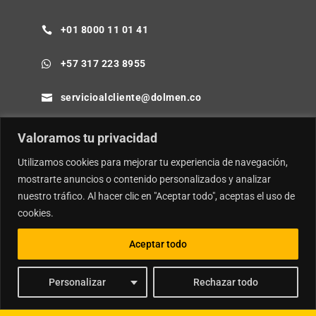
+01 8000 11 01 41

+57 317 223 8955

servicioalcliente@dolmen.co

Cra 64B No. 85-80 Barranquilla - Colombia

Valoramos tu privacidad
Utilizamos cookies para mejorar tu experiencia de navegación,
mostrarte anuncios o contenido personalizados y analizar
nuestro tráfico. Al hacer clic en "Aceptar todo", aceptas el uso de
© Copyright
Dolmen SA.
| Desarrollador por
Ideamosweb
.
cookies.
Política de Privacidad y Tratamiento de Datos Personales
Aceptar todo
Política de Seguridad de la Información e Inteligencia Artificial
Personalizar
Rechazar todo