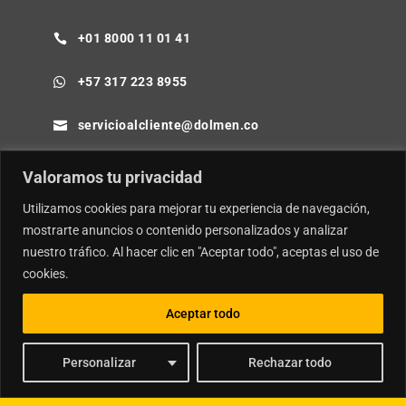
+01 8000 11 01 41

+57 317 223 8955

servicioalcliente@dolmen.co

Cra 64B No. 85-80 Barranquilla - Colombia

Valoramos tu privacidad
Utilizamos cookies para mejorar tu experiencia de navegación,
mostrarte anuncios o contenido personalizados y analizar
nuestro tráfico. Al hacer clic en "Aceptar todo", aceptas el uso de
© Copyright
Dolmen SA.
| Desarrollador por
Ideamosweb
.
cookies.
Política de Privacidad y Tratamiento de Datos Personales
Aceptar todo
Política de Seguridad de la Información e Inteligencia Artificial
Personalizar
Rechazar todo