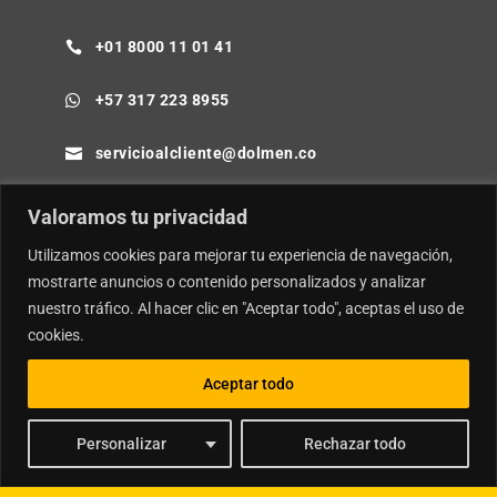
+01 8000 11 01 41

+57 317 223 8955

servicioalcliente@dolmen.co

Cra 64B No. 85-80 Barranquilla - Colombia

Valoramos tu privacidad
Utilizamos cookies para mejorar tu experiencia de navegación,
mostrarte anuncios o contenido personalizados y analizar
nuestro tráfico. Al hacer clic en "Aceptar todo", aceptas el uso de
© Copyright
Dolmen SA.
| Desarrollador por
Ideamosweb
.
cookies.
Política de Privacidad y Tratamiento de Datos Personales
Aceptar todo
Política de Seguridad de la Información e Inteligencia Artificial
Personalizar
Rechazar todo