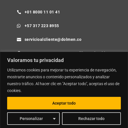
+01 8000 11 01 41

+57 317 223 8955

servicioalcliente@dolmen.co

Cra 64B No. 85-80 Barranquilla - Colombia

Valoramos tu privacidad
Utilizamos cookies para mejorar tu experiencia de navegación,
mostrarte anuncios o contenido personalizados y analizar
nuestro tráfico. Al hacer clic en "Aceptar todo", aceptas el uso de
© Copyright
Dolmen SA.
| Desarrollador por
Ideamosweb
.
cookies.
Política de Privacidad y Tratamiento de Datos Personales
Política de Seguridad de la Información e Inteligencia Artificial
Aceptar todo
Personalizar
Rechazar todo