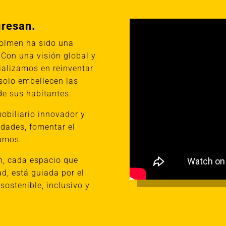
gresan.
Dolmen ha sido una
 Con una visión global y
alizamos en reinventar
solo embellecen las
de sus habitantes.
obiliario innovador y
dades, fomentar el
camos.
n, cada espacio que
, está guiada por el
ostenible, inclusivo y